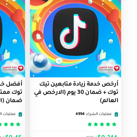
أرخص خدمة زيادة متابعين تيك
أفضل خدم
توك + ضمان 30 يوم (الارخص في
توك ممتا
العالم)
ضمان (الأ
عمليات الشراء
4994
عمليات ال
تم التقييم
5
من 5
تم التق