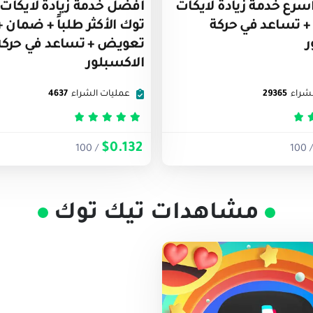
رع خدمة زيادة لايكات
أفضل خدمة زيادة لايكات 
+ تساعد في حركة
توك الأكثر طلباً + ضمان +
ر
تعويض + تساعد في حركة
الاكسبلور
شراء
29365
عمليات الشراء
4637
ييم
5
من 5
تم التقييم
5
من 5
$0.132
/ 100
/ 1
مشاهدات تيك توك