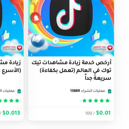
أرخص خدمة زيادة مشاهدات تيك
زيادة مش
توك في العالم (تعمل بكفاءة)
(الأسرع 
سريعة جداً
عمليات الشراء
13889
عمليات ال
تم التقييم
5
من 5
تم التق
$0.013
$0.01
 100
/ 100