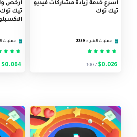
أسرع خدمة زيادة مشاركات فيديو
أرخص وأس
تيك توك
تيك توك 
الاكسبلو
عمليات الشراء
2259
عمليات ال
تم التقييم
5
من 5
تم التق
$0.064
$0.026
00
/ 100