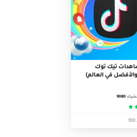
اهدات تيك توك
والأفضل في العالم)
شراء
9080
ييم
5
من 5
/