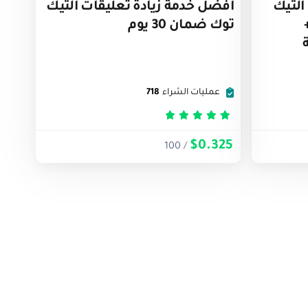
التيك
أفضل خدمة زيادة تعليقات التيك
توك ضمان 30 يوم
عمليات الشراء
718
تم التقييم
5
من 5
$0.325
/ 100