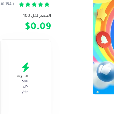
( 194 تقييم )
تم التقييم
5
من 5
السعر لكل
100
$0.09
السرعة
50K
كل
يوم