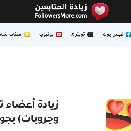
فيس بوك
تويتر X
يوتيوب
سناب شات
زيادة أعضاء ت
وجروبات) بجو