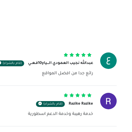
تم التقييم
5
من 5
عبدالله نجيب العمودي الـــيا10yفـعــي
(قام بالشراء)
رائع جدا من افضل المواقع
تم التقييم
5
من 5
Razike Razike
(قام بالشراء)
خدمة رهيبة وخدمة الدعم اسطورية