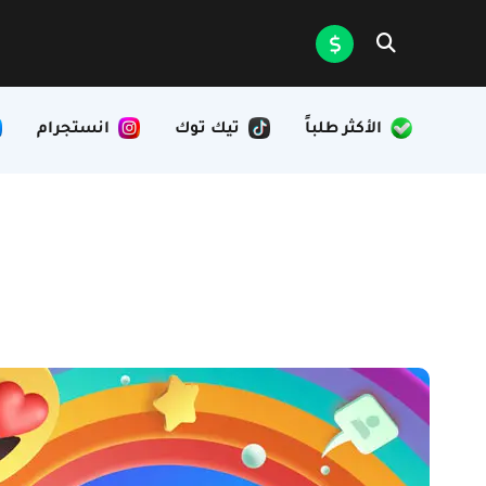
الأكثر طلباً
تيك توك
انستجرام