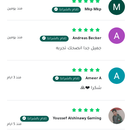
تم التقييم
5
من 5
منذ يومين
Mkp Mkp
(قام بالشراء)
تم التقييم
5
من 5
منذ يومين
Andreas Becker
(قام بالشراء)
جميل جدا انصحك تجربه
تم التقييم
5
من 5
منذ 3 ايام
Ameer A
(قام بالشراء)
شكرا ❤️🙏
تم التقييم
5
من 5
Youssef Alshinawy Gaming
(قام بالشراء)
منذ 5 ايام