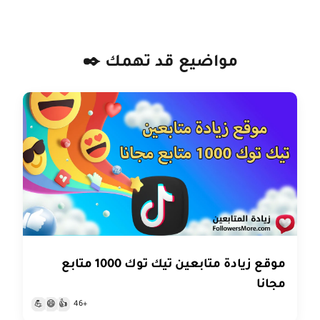
مواضيع قد تهمك ✒️
موقع زيادة متابعين تيك توك 1000 متابع
مجانا
+46
💪
😄
👍