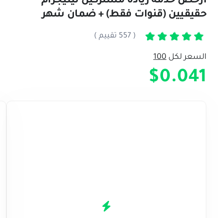
أرخص خدمة زيادة مشتركين تيليجرام
حقيقيين (قنوات فقط) + ضمان شهر
( 557 تقييم )
تم التقييم
5
من 5
السعر لكل
100
$0.041