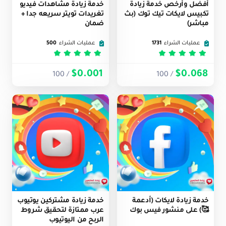
أفضل وأرخص خدمة زيادة
خدمة زيادة مشاهدات فيديو
تكبيس لايكات تيك توك (بث
تغريدات تويتر سريعه جدا +
مباشر)
ضمان
عمليات الشراء
1731
عمليات الشراء
500
تم التقييم
5
من 5
تم التقييم
5
من 5
$0.001
$0.068
/ 100
/ 100
خدمة زيادة لايكات (أدعمة
خدمة زيادة مشتركين يوتيوب
🥰) على منشور فيس بوك
عرب ممتازة لتحقيق شروط
الربح من اليوتيوب