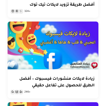
أفضل طريقة تزويد لايكات تيك توك
+324
😍
🦋
✨
زيادة لايكات منشورات فيسبوك – أفضل
الطرق للحصول على تفاعل حقيقي
+246
🥳
🙌
👍