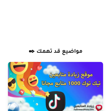
مواضيع قد تهمك ✒️