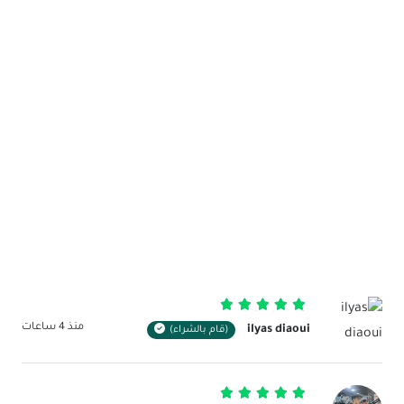
تم التقييم
5
من 5
منذ 4 ساعات
ilyas diaoui
(قام بالشراء)