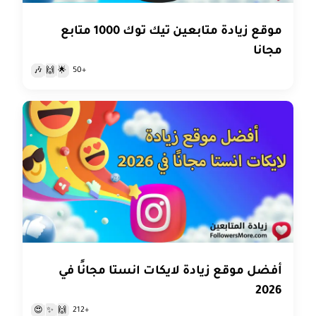
موقع زيادة متابعين تيك توك 1000 متابع
مجانا
+50
🎶
🙌
🌟
أفضل موقع زيادة لايكات انستا مجانًا في
2026
+212
😍
✨
🙌