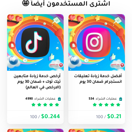
اشترى المستخدمون أيضاً 🤩
تغيير العملة:
حسابي
أفضل خدمة زيادة تعليقات
أرخص خدمة زيادة متابعين
انستجرام ضمان 30 يوم
تيك توك + ضمان 30 يوم
(الارخص في العالم)
عمليات الشراء
534
عمليات الشراء
4990
تم التقييم
5
من 5
تم التقييم
5
من 5
$0.244
$0.21
/ 100
/ 100