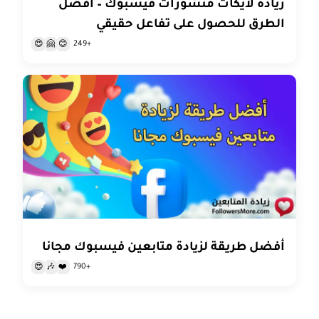
زيادة لايكات منشورات فيسبوك – أفضل
الطرق للحصول على تفاعل حقيقي
+249
😍
🤗
😊
أفضل طريقة لزيادة متابعين فيسبوك مجانا
+790
😍
🎶
❤️