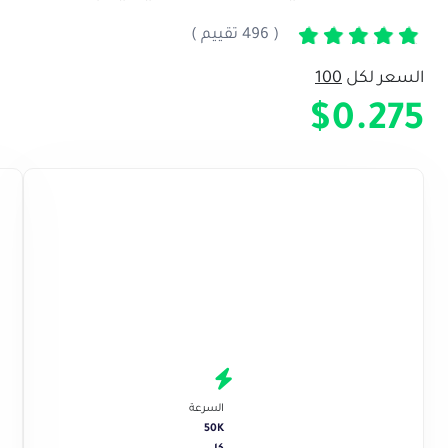
( 496 تقييم )
تم التقييم
5
من 5
السعر لكل
100
$0.275
السرعة
50K