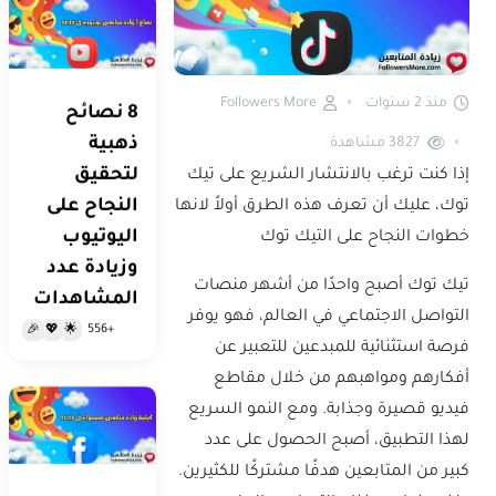
منذ 2 سنوات
Followers More
8 نصائح
ذهبية
3827
مشاهدة
لتحقيق
إذا كنت ترغب بالانتشار الشريع على تيك
النجاح على
توك، عليك أن تعرف هذه الطرق أولاً لانها
اليوتيوب
خطوات النجاح على التيك توك
وزيادة عدد
تيك توك أصبح واحدًا من أشهر منصات
المشاهدات
التواصل الاجتماعي في العالم، فهو يوفر
+556
🎉
💖
🌟
فرصة استثنائية للمبدعين للتعبير عن
أفكارهم ومواهبهم من خلال مقاطع
فيديو قصيرة وجذابة. ومع النمو السريع
لهذا التطبيق، أصبح الحصول على عدد
كبير من المتابعين هدفًا مشتركًا للكثيرين.