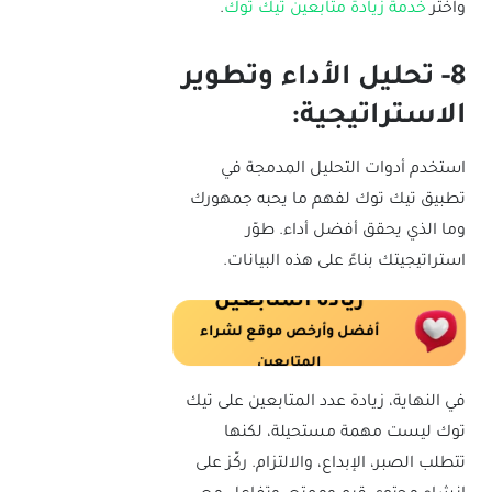
واختر
خدمة زيادة متابعين تيك توك
.
8- تحليل الأداء وتطوير
الاستراتيجية:
استخدم أدوات التحليل المدمجة في
تطبيق تيك توك لفهم ما يحبه جمهورك
وما الذي يحقق أفضل أداء. طوّر
استراتيجيتك بناءً على هذه البيانات.
زيادة المتابعين
أفضل وأرخص موقع لشراء
المتابعين
في النهاية، زيادة عدد المتابعين على تيك
توك ليست مهمة مستحيلة، لكنها
تتطلب الصبر، الإبداع، والالتزام. ركّز على