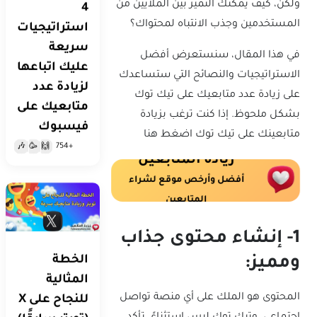
ولكن، كيف يمكنك التميز بين الملايين من
4
المستخدمين وجذب الانتباه لمحتواك؟
استراتيجيات
سريعة
في هذا المقال، سنستعرض أفضل
عليك اتباعها
الاستراتيجيات والنصائح التي ستساعدك
لزيادة عدد
على زيادة عدد متابعيك على تيك توك
متابعيك على
بشكل ملحوظ. إذا كنت ترغب بزيادة
فيسبوك
متابعينك على تيك توك اضغط هنا
+754
🎶
🥳
🙌
زيادة المتابعين
أفضل وأرخص موقع لشراء
المتابعين
1- إنشاء محتوى جذاب
الخطة
ومميز:
المثالية
المحتوى هو الملك على أي منصة تواصل
للنجاح على X