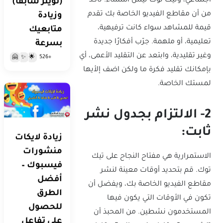
اجتماعي، وتيك توك ليس استثناءً. تأكد
(تويتر سابقًا)
من أن مقاطع الفيديو الخاصة بك تقدم
وزيادة
قيمة للمشاهد سواء كانت ترفيهية،
متابعيك
تعليمية، أو ملهمة. جرّب أفكارًا جديدة
بسرعة
وغير تقليدية، وابتعد عن التقليد الأعمى، أي
+526
🤗
✨
🌟
بإمكانك تقليد فكرة ما ولكن اضف إلأيها
لمستك الخاصة.
2- الالتزام بجدول نشر
ثابت:
زيادة لايكات
منشورات
الاستمرارية هي مفتاح النجاح على تيك
فيسبوك –
توك. قم بتحديد أوقات معينة لنشر
أفضل
مقاطع الفيديو الخاصة بك، ويفضل أن
الطرق
تكون في الأوقات التي يكون فيها
للحصول
المستخدمون نشطين. من المحبذ أن
على تفاعل