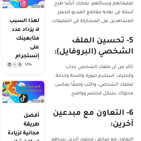
تعليقاتهم ورسائلهم. يمكنك أيضًا طرح
أسئلة في نهاية مقاطع الفيديو لتحفيز
لهذا السبب
المشاهدين على المشاركة في التعليقات.
لا يزداد عدد
متابعينك
5- تحسين الملف
على
الشخصي (البروفايل):
إنستجرام
+579
😍
✨
💪
تأكد من أن ملفك الشخصي جذاب
تغيير العملة:
ومُحترف. استخدم صورة واضحة وجذابة
لملفك الشخصي، واكتب وصفًا يعكس
حسابي
محتواك بشكل مُختصر وواضح.
6- التعاون مع مبدعين
أفضل
آخرين:
طريقة
مجانية لزيادة
التعاون مع صانعي محتوى آخرين يساهم