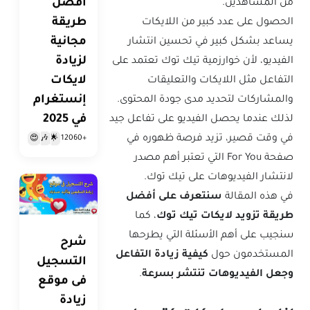
أفضل
من المشاهدين.
طريقة
الحصول على عدد كبير من اللايكات
مجانية
يساعد بشكل كبير في تحسين انتشار
لزيادة
الفيديو، لأن خوارزمية تيك توك تعتمد على
لايكات
التفاعل مثل اللايكات والتعليقات
إنستغرام
والمشاركات لتحديد مدى جودة المحتوى.
في 2025
لذلك عندما يحصل الفيديو على تفاعل جيد
في وقت قصير، تزيد فرصة ظهوره في
+12060
😍
🎶
🌟
صفحة For You التي تعتبر أهم مصدر
لانتشار الفيديوهات على تيك توك.
في هذه المقالة
سنتعرف على أفضل
طريقة تزويد لايكات تيك توك
، كما
سنجيب على أهم الأسئلة التي يطرحها
شرح
المستخدمون حول
كيفية زيادة التفاعل
التسجيل
وجعل الفيديوهات تنتشر بسرعة
.
فى موقع
زيادة