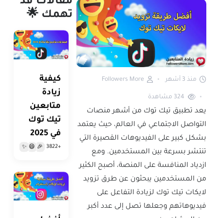
مقالات قد
تهمك 🌟
كيفية
منذ 3 أشهر
Followers More
زيادة
324
مشاهدة
متابعين
يعد تطبيق تيك توك من أشهر منصات
تيك توك
التواصل الاجتماعي في العالم، حيث يعتمد
في 2025
بشكل كبير على الفيديوهات القصيرة التي
+3822
✨
😄
🎉
تنتشر بسرعة بين المستخدمين. ومع
ازدياد المنافسة على المنصة، أصبح الكثير
من المستخدمين يبحثون عن طرق تزويد
لايكات تيك توك لزيادة التفاعل على
فيديوهاتهم وجعلها تصل إلى عدد أكبر