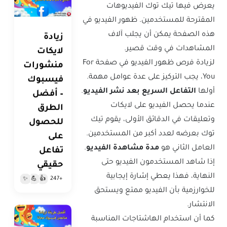
يعرض فيها تيك توك الفيديوهات
المقترحة للمستخدمين. ظهور الفيديو في
هذه الصفحة يمكن أن يجلب آلاف
زيادة
المشاهدات في وقت قصير.
لايكات
لزيادة فرص ظهور الفيديو في صفحة For
منشورات
You، يجب التركيز على عدة عوامل مهمة.
فيسبوك
أولها
التفاعل السريع بعد نشر الفيديو
.
– أفضل
عندما يحصل الفيديو على لايكات
الطرق
وتعليقات في الدقائق الأولى، يقوم تيك
للحصول
توك بعرضه لعدد أكبر من المستخدمين.
على
العامل الثاني هو
مدة مشاهدة الفيديو
.
تفاعل
إذا شاهد المستخدمون الفيديو حتى
حقيقي
النهاية، فهذا يعطي إشارة إيجابية
+247
✨
💪
👍
للخوارزمية بأن الفيديو ممتع ويستحق
الانتشار.
كما أن استخدام الهاشتاجات المناسبة