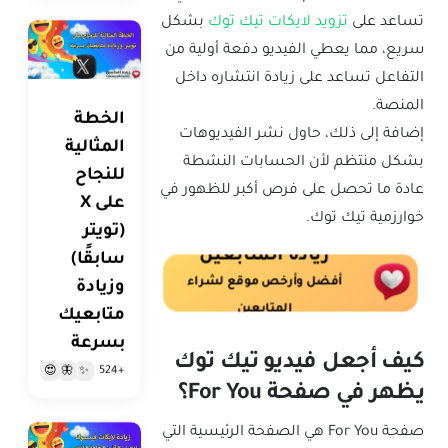
تساعد على
تزويد لايكات تيك توك
بشكل
سريع، مما يعطي الفيديو دفعة أولية من
التفاعل تساعد على زيادة انتشاره داخل
المنصة.
الخطة
إضافة إلى ذلك، حاول نشر الفيديوهات
المثالية
بشكل منتظم لأن الحسابات النشطة
للنجاح
عادة ما تحصل على فرص أكبر للظهور في
على X
خوارزمية تيك توك.
(تويتر
زيادة المتابعين
سابقًا)
أفضل وأرخص موقع لشراء
وزيادة
المتابعين
متابعيك
بسرعة
كيف أجعل فيديو تيك توك
+524
😍
🦋
✨
يظهر في صفحة For You؟
صفحة For You هي الصفحة الرئيسية التي