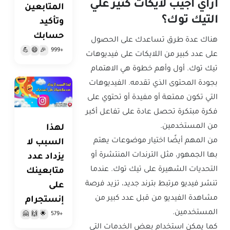
ازاي اجيب لايكات كتير علي
المتابعين
التيك توك؟
وتأكيد
حسابك
هناك عدة طرق تساعدك على الحصول
+999
💪
😄
🎉
على عدد كبير من اللايكات على فيديوهات
تيك توك. أول وأهم خطوة هي الاهتمام
بجودة المحتوى الذي تقدمه. الفيديوهات
التي تكون ممتعة أو مفيدة أو تحتوي على
فكرة مبتكرة تحصل عادة على تفاعل أكبر
من المستخدمين.
لهذا
من المهم أيضًا اختيار موضوعات يهتم
السبب لا
بها الجمهور، مثل الترندات المنتشرة أو
يزداد عدد
التحديات الشهيرة على تيك توك. عندما
متابعينك
تنشر فيديو مرتبط بترند جديد، تزيد فرصة
على
مشاهدة الفيديو من قبل عدد كبير من
إنستجرام
المستخدمين.
+579
🤗
🙌
🌟
كما يمكن استخدام بعض الخدمات التي